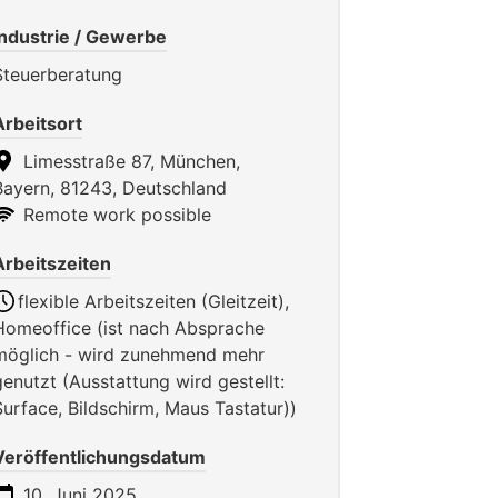
Industrie / Gewerbe
Steuerberatung
Arbeitsort
Limesstraße 87, München,
Bayern, 81243, Deutschland
Remote work possible
Arbeitszeiten
flexible Arbeitszeiten (Gleitzeit),
Homeoffice (ist nach Absprache
möglich - wird zunehmend mehr
genutzt (Ausstattung wird gestellt:
Surface, Bildschirm, Maus Tastatur))
Veröffentlichungsdatum
10. Juni 2025