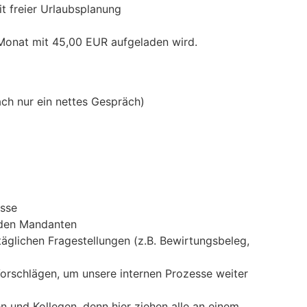
mit freier Urlaubsplanung
 Monat mit 45,00 EUR aufgeladen wird.
ach nur ein nettes Gespräch)
üsse
 den Mandanten
äglichen Fragestellungen (z.B. Bewirtungsbeleg,
orschlägen, um unsere internen Prozesse weiter
n und Kollegen, denn hier ziehen alle an einem